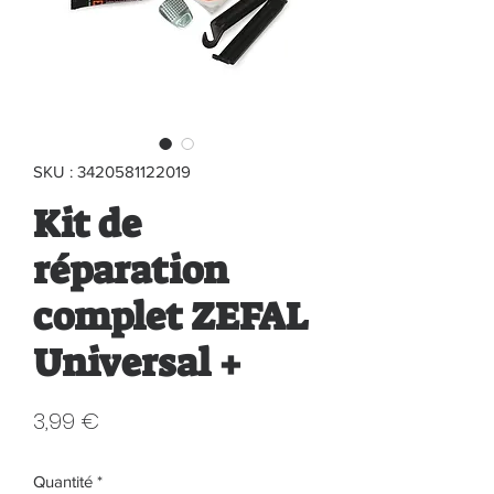
SKU : 3420581122019
Kit de
réparation
complet ZEFAL
Universal +
Prix
3,99 €
Quantité
*