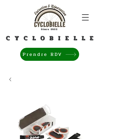
Since 2022
C Y C L O B I E L L E
Prendre RDV