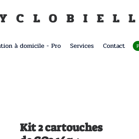
Y C L O B I E L L
ntion à domicile - Pro
Services
Contact
Kit 2 cartouches