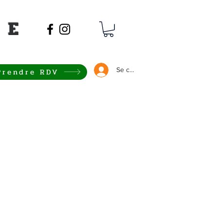
 E
Se connecter
Prendre RDV