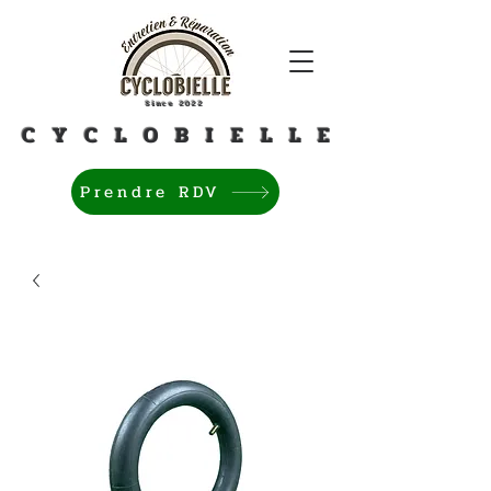
Since 2022
C Y C L O B I E L L E
Prendre RDV