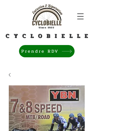
Since 2022
C Y C L O B I E L L E
Prendre RDV