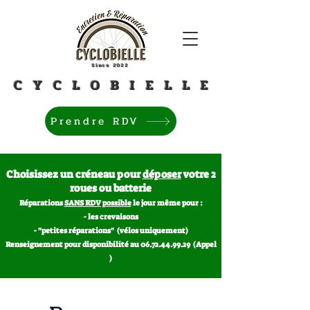
Since 2022
C Y C L O B I E L L E
Prendre RDV
Choisissez un créneau pour
déposer
votre 2
roues ou batterie
Réparations
SANS RDV possible
le jour même pour :
- les crevaisons
- "petites réparations" (vélos uniquement)
Renseignement pour disponibilité au 06.72.44.99.29 (Appel
)