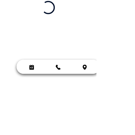
C Y C L O
B I E L L E